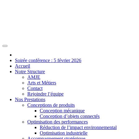
Soirée conférence : 5 février 2026
Accueil
Notre Structure
AMJE
Arts et Métiers
Contact
Rejoindre l’équipe
Nos Prestations
Conceptions de produits
Conception mécanique
Conception d’objets connectés
Optimisation des performances
Réduction de l’impact environnemental
Optimisation industrielle
Accompagnement stratégique