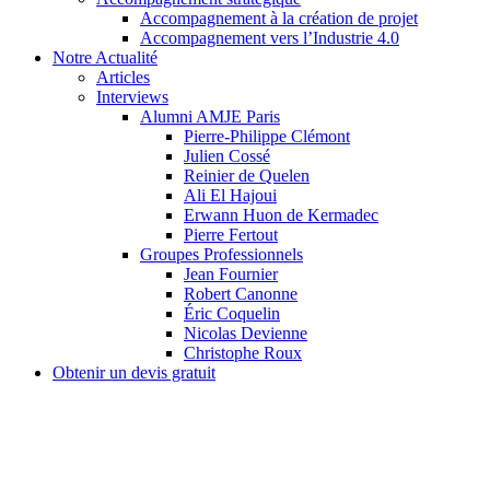
Accompagnement à la création de projet
Accompagnement vers l’Industrie 4.0
Notre Actualité
Articles
Interviews
Alumni AMJE Paris
Pierre-Philippe Clémont
Julien Cossé
Reinier de Quelen
Ali El Hajoui
Erwann Huon de Kermadec
Pierre Fertout
Groupes Professionnels
Jean Fournier
Robert Canonne
Éric Coquelin
Nicolas Devienne
Christophe Roux
Obtenir un devis gratuit