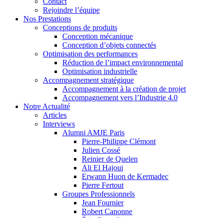
Contact
Rejoindre l’équipe
Nos Prestations
Conceptions de produits
Conception mécanique
Conception d’objets connectés
Optimisation des performances
Réduction de l’impact environnemental
Optimisation industrielle
Accompagnement stratégique
Accompagnement à la création de projet
Accompagnement vers l’Industrie 4.0
Notre Actualité
Articles
Interviews
Alumni AMJE Paris
Pierre-Philippe Clémont
Julien Cossé
Reinier de Quelen
Ali El Hajoui
Erwann Huon de Kermadec
Pierre Fertout
Groupes Professionnels
Jean Fournier
Robert Canonne