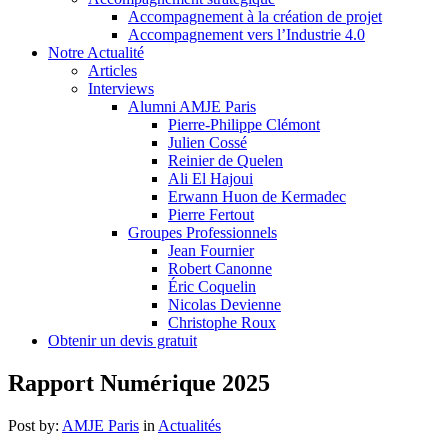
Accompagnement à la création de projet
Accompagnement vers l’Industrie 4.0
Notre Actualité
Articles
Interviews
Alumni AMJE Paris
Pierre-Philippe Clémont
Julien Cossé
Reinier de Quelen
Ali El Hajoui
Erwann Huon de Kermadec
Pierre Fertout
Groupes Professionnels
Jean Fournier
Robert Canonne
Éric Coquelin
Nicolas Devienne
Christophe Roux
Obtenir un devis gratuit
Rapport Numérique 2025
Post by:
AMJE Paris
in
Actualités