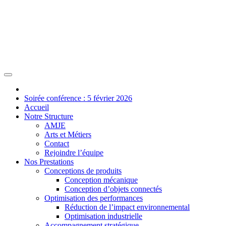
Soirée conférence : 5 février 2026
Accueil
Notre Structure
AMJE
Arts et Métiers
Contact
Rejoindre l’équipe
Nos Prestations
Conceptions de produits
Conception mécanique
Conception d’objets connectés
Optimisation des performances
Réduction de l’impact environnemental
Optimisation industrielle
Accompagnement stratégique