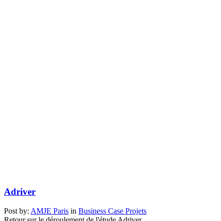
Adriver
Post by:
AMJE Paris
in
Business Case
Projets
Retour sur le déroulement de l'étude Adriver