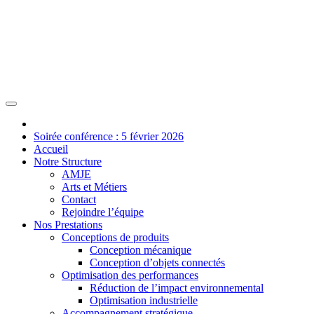
Soirée conférence : 5 février 2026
Accueil
Notre Structure
AMJE
Arts et Métiers
Contact
Rejoindre l’équipe
Nos Prestations
Conceptions de produits
Conception mécanique
Conception d’objets connectés
Optimisation des performances
Réduction de l’impact environnemental
Optimisation industrielle
Accompagnement stratégique