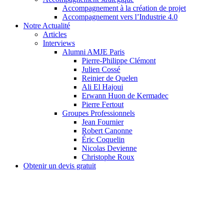
Accompagnement à la création de projet
Accompagnement vers l’Industrie 4.0
Notre Actualité
Articles
Interviews
Alumni AMJE Paris
Pierre-Philippe Clémont
Julien Cossé
Reinier de Quelen
Ali El Hajoui
Erwann Huon de Kermadec
Pierre Fertout
Groupes Professionnels
Jean Fournier
Robert Canonne
Éric Coquelin
Nicolas Devienne
Christophe Roux
Obtenir un devis gratuit