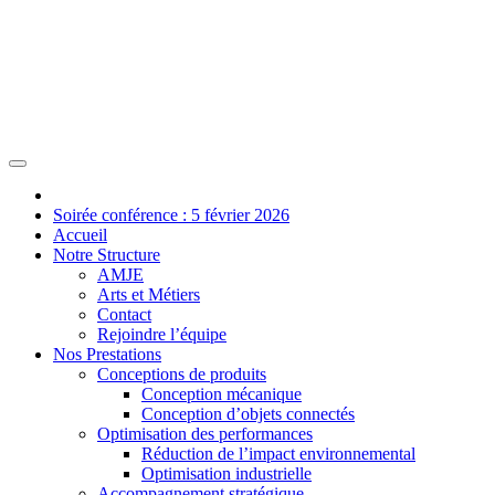
Soirée conférence : 5 février 2026
Accueil
Notre Structure
AMJE
Arts et Métiers
Contact
Rejoindre l’équipe
Nos Prestations
Conceptions de produits
Conception mécanique
Conception d’objets connectés
Optimisation des performances
Réduction de l’impact environnemental
Optimisation industrielle
Accompagnement stratégique