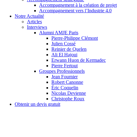
Accompagnement à la création de projet
Accompagnement vers l’Industrie 4.0
Notre Actualité
Articles
Interviews
Alumni AMJE Paris
Pierre-Philippe Clémont
Julien Cossé
Reinier de Quelen
Ali El Hajoui
Erwann Huon de Kermadec
Pierre Fertout
Groupes Professionnels
Jean Fournier
Robert Canonne
Éric Coquelin
Nicolas Devienne
Christophe Roux
Obtenir un devis gratuit