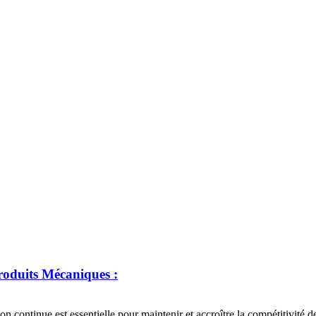
roduits Mécaniques :
on continue est essentielle pour maintenir et accroître la compétitivité