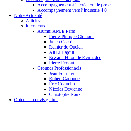
Accompagnement à la création de projet
Accompagnement vers l’Industrie 4.0
Notre Actualité
Articles
Interviews
Alumni AMJE Paris
Pierre-Philippe Clémont
Julien Cossé
Reinier de Quelen
Ali El Hajoui
Erwann Huon de Kermadec
Pierre Fertout
Groupes Professionnels
Jean Fournier
Robert Canonne
Éric Coquelin
Nicolas Devienne
Christophe Roux
Obtenir un devis gratuit