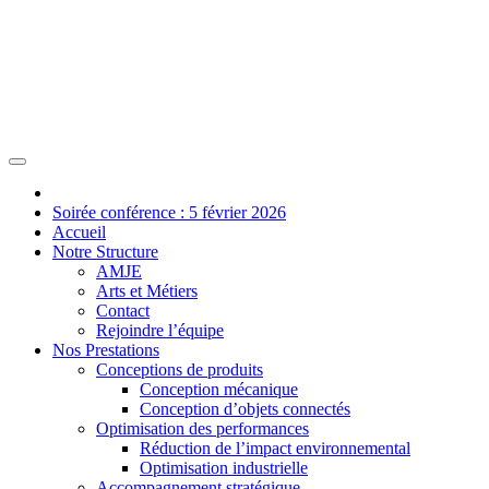
Soirée conférence : 5 février 2026
Accueil
Notre Structure
AMJE
Arts et Métiers
Contact
Rejoindre l’équipe
Nos Prestations
Conceptions de produits
Conception mécanique
Conception d’objets connectés
Optimisation des performances
Réduction de l’impact environnemental
Optimisation industrielle
Accompagnement stratégique