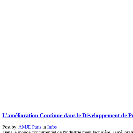
L’amélioration Continue dans le Développement de P
Post by:
AMJE Paris
in
Infos
Dans le monde concurrentiel de l'industrie manufacturière, l'améliorati